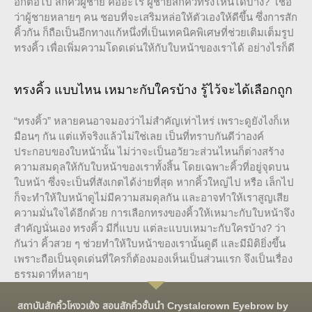
อีกต่อไป สักคิ้วผู้ชาย คืออะไร ผู้ชายสักคิ้วทรงไหนได้บ้าง? เชื่อ
ว่าผู้ชายหลายๆ คน ชอบที่จะเสริมหล่อให้ตัวเองให้ดีขึ้น ซึ่งการสัก
คิ้วกัน ก็ถือเป็นอีกทางแก้หนึ่งที่เป็นเทคนิคพิเศษที่ช่วยเติมเต็มรูป
ทรงคิ้ว เพื่อเพิ่มความโดดเด่นให้กับใบหน้าของเราได้ อย่างไรก็ดี
ทรงคิ้ว แบบไหน เหมาะกับใครบ้าง รู้ไว้จะได้เลือกถูก
“ทรงคิ้ว” หลายคนอาจมองว่าไม่สำคัญเท่าไหร่ เพราะดูยังไงก็เห
มือนๆ กัน แต่แท้จริงแล้วไม่ใช่เลย เป็นที่ทราบกันดีว่าองค์
ประกอบของใบหน้านั้น ไม่ว่าจะเป็นอวัยวะส่วนไหนก็ต่างสร้าง
ความสมดุลให้กับใบหน้าของเราทั้งสิ้น โดยเฉพาะคิ้วที่อยู่จุดบน
ใบหน้า ซึ่งจะเป็นที่สังเกตได้ง่ายที่สุด หากคิ้วใหญ่ไป หรือ เล็กไป
ก็จะทำให้ใบหน้าดูไม่มีความสมดุลกัน และอาจทำให้เราสูญเสีย
ความมั่นใจได้อีกด้วย การเลือกทรงของคิ้วให้เหมาะกับใบหน้าจึง
สำคัญนั่นเอง ทรงคิ้ว มีกี่แบบ แต่ละแบบเหมาะกับใครบ้าง? ว่า
กันว่า คิ้วสวย ๆ ช่วยทำให้ใบหน้าของเรานั้นดูดี และมีมิติยิ่งขึ้น
เพราะถือเป็นจุดเด่นที่ใครก็ต้องมองเห็นเป็นส่วนแรก จึงเป็นเรื่อง
ธรรมดาที่หลายๆ
สถาบันสักคิ้วโหงวเฮ้ง สอนสักคิ้วชั้นนำ Crystalcrown Eyebrow by