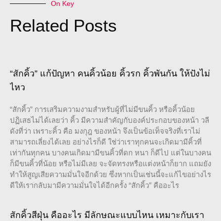
On Key
Related Posts
“สักคิ้ว” แก้ปัญหา คนคิ้วน้อย คิ้วรก คิ้วพันกัน ให้ปังไม่
ไหว
“สักคิ้ว” การเสริมความงามสำหรับผู้ที่ไม่มีขนคิ้ว หรือคิ้วน้อย
ปฏิเสธไม่ได้เลยว่า คิ้ว มีความสำคัญกับองค์ประกอบของหน้า วลี
ดังที่ว่า เพราะคิ้ว คือ มงกุฎ ของหน้า จึงเป็นข้อเท็จจริงที่เราไม่
สามารถเลี่ยงได้เลย อย่างไรก็ดี ใช่ว่าเราทุกคนจะเกิดมามีคิ้วที่
เท่ากันทุกคน บางคนเกิดมามีขนคิ้วที่ดก หนา ก็ดีไป แต่ในบางคน
ก็มีขนคิ้วที่น้อย หรือไม่มีเลย จะจัดทรงหรือแต่งหน้าก็ยาก แถมยัง
ทำให้สูญเสียความมั่นใจอีกด้วย ซึ่งหากเป็นเช่นนี้จะแก้ไขอย่างไร
ดีให้เรากลับมามีความมั่นใจได้อีกครั้ง “สักคิ้ว” คืออะไร
สักคิ้วสีฝุ่น คืออะไร มีลักษณะแบบไหน เหมาะกับเรา