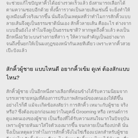
จะช่วยแก้ไขปัญหาคิ้วได้อย่างรวดเร็วแล้ว ยังสามารถเลือกได้
ตามความชอบอีกด้วย ทั้งนี้การวาดเป็นลายเส้นเช่นนี้ จะยิ่งทำให้
ดูเหมือนคิ้วจริงมากขึ้น นั่นจึงเป็นเหตุผลที่ว่าทำไมการสักคิ้วแบบ
ลายเส้นจึงดูเป็นธรรมชาตินั่นเอง สักคิ้วลายเส้น คืออะไร ต่างจาก
แบบอื่นยังไง ทำไมจึงดูเป็นธรรมชาติ? หากพูดถึงคิ้วแล้ว คงเป็น
อีกหนึ่งอวัยวะบนร่างกายที่สาว ๆ ให้ความสำคัญเป็นอย่างมาก
จนถึงขั้นยกให้เป็นมงกุฎของหน้ากันเลยทีเดียว เพราะหากคิ้วสวย
เป๊ะปังแล้ว
สักคิ้วผู้ชาย แบบไหนดี อยากคิ้วเข้ม ดูเท่ ต้องสักแบบ
ไหน?
สักคิ้วผู้ชาย เป็นอีกหนึ่งทางเลือกที่ค่อนข้างได้รับความนิยมจาก
บรรเทาชายหนุ่มที่ต้องการปรับภาพลักษณ์ของตนเองให้ดีขึ้น
อย่างไรก็ดี แม้จะเกิดข้อสงสัยว่า การสักคิ้ว เหมาะกับผู้ชาย จริง
หรือ? ซึ่งต้องบอกก่อนเลยว่าในยุคนี้ Grooming หรือ เทรนด์การ
ดูแลตนเองของผู้ชาย เป็นเรื่องที่ได้รับความสนใจมากในปัจจุบัน
เพราะผู้ชายหันมาใส่ใจตัวเองมากขึ้น จนกลายเป็นเรื่องปกติ นั่น
จึงเป็นเหตุผลว่าทำไมการสักคิ้วจึงไม่ใช่เรื่องแปลกสำหรับผู้ชาย