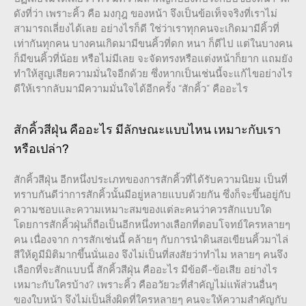
ดังที่ว่า เพราะคิ้ว คือ มงกุฎ ของหน้า จึงเป็นข้อเท็จจริงที่เราไม่
สามารถเลี่ยงได้เลย อย่างไรก็ดี ใช่ว่าเราทุกคนจะเกิดมามีคิ้วที่
เท่ากันทุกคน บางคนเกิดมามีขนคิ้วที่ดก หนา ก็ดีไป แต่ในบางคน
ก็มีขนคิ้วที่น้อย หรือไม่มีเลย จะจัดทรงหรือแต่งหน้าก็ยาก แถมยัง
ทำให้สูญเสียความมั่นใจอีกด้วย ซึ่งหากเป็นเช่นนี้จะแก้ไขอย่างไร
ดีให้เรากลับมามีความมั่นใจได้อีกครั้ง “สักคิ้ว” คืออะไร
สักคิ้วสีฝุ่น คืออะไร มีลักษณะแบบไหน เหมาะกับเรา
หรือเปล่า?
สักคิ้วสีฝุ่น อีกหนึ่งประเภทของการสักคิ้วที่ได้รับความนิยม เป็นที่
ทราบกันดีว่าการสักคิ้วนั้นมีอยู่หลายแบบด้วยกัน ซึ่งก็จะขึ้นอยู่กับ
ความชอบและความเหมาะสมของแต่ละคนว่าควรสักแบบใด
โดยการสักคิ้วฝุ่นก็ถือเป็นอีกหนึ่งทางเลือกที่ตอบโจทย์ใครหลายๆ
คน เนื่องจาก การสักเช่นนี้ คล้ายๆ กับการนำดินสอเขียนคิ้วมาไล่
สีให้ดูมีมิติมากขึ้นนั่นเอง จึงไม่เป็นที่สงสัยว่าทำไม หลายๆ คนจึง
เลือกที่จะสักแบบนี้ สักคิ้วสีฝุ่น คืออะไร มีข้อดี-ข้อเสีย อย่างไร
เหมาะกับใครบ้าง? เพราะคิ้ว คืออวัยวะที่สำคัญไม่แพ้ส่วนอื่นๆ
ของใบหน้า จึงไม่เป็นสิ่งผิดที่ใครหลายๆ คนจะให้ความสำคัญกับ