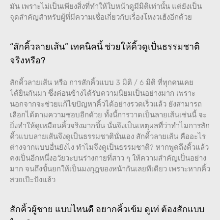
มัน เพราะไม่เป็นเพียงสิ่งที่ทำให้ใบหน้าดูมีมิติเท่านั้น แต่ยังเป็น
จุดสำคัญสำหรับผู้ที่มีความเชื่อเกี่ยวกับเรื่องโหงวเฮ้งอีกด้วย
“สักคิ้วลายเส้น” เทคนิคนี้ ช่วยให้คิ้วดูเป็นธรรมชาติ
จริงหรือ?
สักคิ้วลายเส้น หรือ การสักคิ้วแบบ 3 มิติ / 6 มิติ ที่ทุกคนเคย
ได้ยินกันมา ซึ่งค่อนข้างได้รับความนิยมเป็นอย่างมาก เพราะ
นอกจากจะช่วยแก้ไขปัญหาคิ้วได้อย่างรวดเร็วแล้ว ยังสามารถ
เลือกได้ตามความชอบอีกด้วย ทั้งนี้การวาดเป็นลายเส้นเช่นนี้ จะ
ยิ่งทำให้ดูเหมือนคิ้วจริงมากขึ้น นั่นจึงเป็นเหตุผลที่ว่าทำไมการสัก
คิ้วแบบลายเส้นจึงดูเป็นธรรมชาตินั่นเอง สักคิ้วลายเส้น คืออะไร
ต่างจากแบบอื่นยังไง ทำไมจึงดูเป็นธรรมชาติ? หากพูดถึงคิ้วแล้ว
คงเป็นอีกหนึ่งอวัยวะบนร่างกายที่สาว ๆ ให้ความสำคัญเป็นอย่าง
มาก จนถึงขั้นยกให้เป็นมงกุฎของหน้ากันเลยทีเดียว เพราะหากคิ้ว
สวยเป๊ะปังแล้ว
สักคิ้วผู้ชาย แบบไหนดี อยากคิ้วเข้ม ดูเท่ ต้องสักแบบ