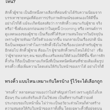
ไหน?
สักคิ้วผู้ชาย เป็นอีกหนึ่งทางเลือกที่ค่อนข้างได้รับความนิยมจาก
บรรเทาชายหนุ่มที่ต้องการปรับภาพลักษณ์ของตนเองให้ดีขึ้น
อย่างไรก็ดี แม้จะเกิดข้อสงสัยว่า การสักคิ้ว เหมาะกับผู้ชาย จริง
หรือ? ซึ่งต้องบอกก่อนเลยว่าในยุคนี้ Grooming หรือ เทรนด์การ
ดูแลตนเองของผู้ชาย เป็นเรื่องที่ได้รับความสนใจมากในปัจจุบัน
เพราะผู้ชายหันมาใส่ใจตัวเองมากขึ้น จนกลายเป็นเรื่องปกติ นั่น
จึงเป็นเหตุผลว่าทำไมการสักคิ้วจึงไม่ใช่เรื่องแปลกสำหรับผู้ชาย
อีกต่อไป สักคิ้วผู้ชาย คืออะไร ผู้ชายสักคิ้วทรงไหนได้บ้าง? เชื่อ
ว่าผู้ชายหลายๆ คน ชอบที่จะเสริมหล่อให้ตัวเองให้ดีขึ้น ซึ่งการสัก
คิ้วกัน ก็ถือเป็นอีกทางแก้หนึ่งที่เป็นเทคนิคพิเศษที่ช่วยเติมเต็มรูป
ทรงคิ้ว เพื่อเพิ่มความโดดเด่นให้กับใบหน้าของเราได้ อย่างไรก็ดี
ทรงคิ้ว แบบไหน เหมาะกับใครบ้าง รู้ไว้จะได้เลือกถูก
“ทรงคิ้ว” หลายคนอาจมองว่าไม่สำคัญเท่าไหร่ เพราะดูยังไงก็เห
มือนๆ กัน แต่แท้จริงแล้วไม่ใช่เลย เป็นที่ทราบกันดีว่าองค์
ประกอบของใบหน้านั้น ไม่ว่าจะเป็นอวัยวะส่วนไหนก็ต่างสร้าง
ความสมดุลให้กับใบหน้าของเราทั้งสิ้น โดยเฉพาะคิ้วที่อยู่จุดบน