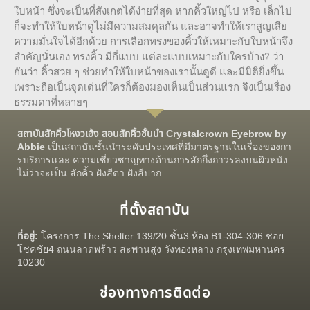
ใบหน้า ซึ่งจะเป็นที่สังเกตได้ง่ายที่สุด หากคิ้วใหญ่ไป หรือ เล็กไป
ก็จะทำให้ใบหน้าดูไม่มีความสมดุลกัน และอาจทำให้เราสูญเสีย
ความมั่นใจได้อีกด้วย การเลือกทรงของคิ้วให้เหมาะกับใบหน้าจึง
สำคัญนั่นเอง ทรงคิ้ว มีกี่แบบ แต่ละแบบเหมาะกับใครบ้าง? ว่า
กันว่า คิ้วสวย ๆ ช่วยทำให้ใบหน้าของเรานั้นดูดี และมีมิติยิ่งขึ้น
เพราะถือเป็นจุดเด่นที่ใครก็ต้องมองเห็นเป็นส่วนแรก จึงเป็นเรื่อง
ธรรมดาที่หลายๆ
สถาบันสักคิ้วโหงวเฮ้ง สอนสักคิ้วชั้นนำ Crystalcrown Eyebrow by
Abbie
เป็นสถาบันชั้นนำระดับประเทศที่มีมาตรฐานในเรื่องของกา
รบริการเเละ ความเชี่ยวชาญทางด้านการสักกึ่งถาวรลงบนผิวหนัง
ไม่ว่าจะเป็น สักคิ้ว ฝังสีตา ฝังสีปาก
ที่ตั้งสถาบัน
ที่อยู่:
โครงการ The Shelter 139/20 ชั้น3 ห้อง B1-304-306 ซอย
โชคชัย4 ถนนลาดพร้าว สะพานสูง วังทองหลาง กรุงเทพมหานคร
10230
ช่องทางการติดต่อ