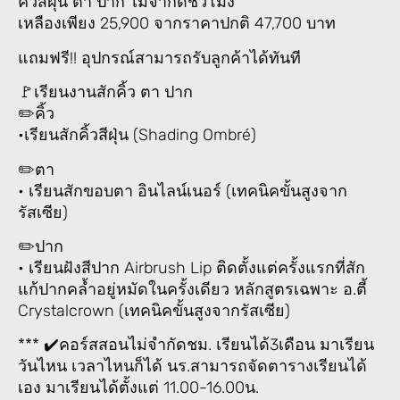
คิ้วสีฝุ่น ตา ปาก ไม่จำกัดชั่วโมง
เหลืองเพียง 25,900 จากราคาปกติ 47,700 บาท
แถมฟรี!! อุปกรณ์สามารถรับลูกค้าได้ทันที
🚩เรียนงานสักคิ้ว ตา ปาก
✏️คิ้ว
•เรียนสักคิ้วสีฝุ่น (Shading Ombré)
✏️ตา
• เรียนสักขอบตา อินไลน์เนอร์ (เทคนิคขั้นสูงจาก
รัสเซีย)
✏️ปาก
• เรียนฝังสีปาก Airbrush Lip ติดตั้งแต่ครั้งแรกที่สัก
แก้ปากคล้ำอยู่หมัดในครั้งเดียว หลักสูตรเฉพาะ อ.ตี้
Crystalcrown (เทคนิคขั้นสูงจากรัสเซีย)
*** ✔️คอร์สสอนไม่จำกัดชม. เรียนได้3เดือน มาเรียน
วันไหน เวลาไหนก็ได้ นร.สามารถจัดตารางเรียนได้
เอง มาเรียนได้ตั้งแต่ 11.00-16.00น.