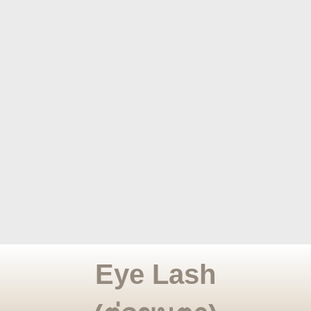
Eye Lash