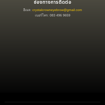
ช่องทางการติดต่อ
อีเมล:
crystalcrowneyebrow@gmail.com
เบอร์โทร: 083 496 9659