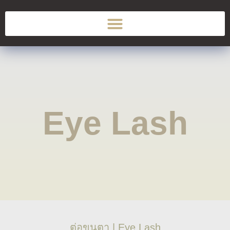
Eye Lash
ต่อขนตา | Eye Lash