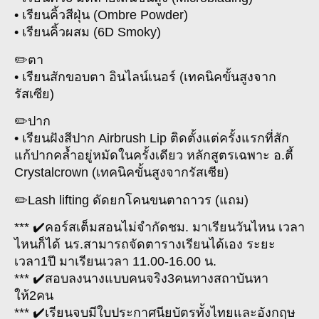
• เรียนคิ้วสีฝุ่น (Ombre Powder)
• เรียนคิ้วผสม (6D Smoky)
✏️ตา
• เรียนสักขอบตา อินไลน์เนอร์ (เทคนิคขั้นสูงจาก
รัสเซีย)
✏️ปาก
• เรียนฝังสีปาก Airbrush Lip ติดตั้งแต่ครั้งแรกที่สัก
แก้ปากคล้ำอยู่หมัดในครั้งเดียว หลักสูตรเฉพาะ อ.ตี้
Crystalcrown (เทคนิคขั้นสูงจากรัสเซีย)
✏️Lash lifting ดัดยกโคนขนตาถาวร (แถม)
*** ✔️คอร์สเต็มสอนไม่จำกัดชม. มาเรียนวันไหน เวลา
ไหนก็ได้ นร.สามารถจัดตารางเรียนได้เอง ระยะ
เวลา1ปี มาเรียนเวลา 11.00-16.00 น.
*** ✔️สอบลงนางแบบคนจริง3คนทางสถาบันหา
ให้2คน
*** ✔️เรียนจบมีใบประกาศนียบัตรทั้งไทยและอังกฤษ