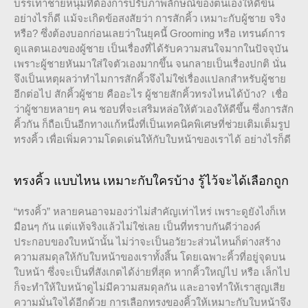
บรรเทาชายหนุ่มที่ต้องการปรับภาพลักษณ์ของตนเองให้ดีขึ้น
อย่างไรก็ดี แม้จะเกิดข้อสงสัยว่า การสักคิ้ว เหมาะกับผู้ชาย จริง
หรือ? ซึ่งต้องบอกก่อนเลยว่าในยุคนี้ Grooming หรือ เทรนด์การ
ดูแลตนเองของผู้ชาย เป็นเรื่องที่ได้รับความสนใจมากในปัจจุบัน
เพราะผู้ชายหันมาใส่ใจตัวเองมากขึ้น จนกลายเป็นเรื่องปกติ นั่น
จึงเป็นเหตุผลว่าทำไมการสักคิ้วจึงไม่ใช่เรื่องแปลกสำหรับผู้ชาย
อีกต่อไป สักคิ้วผู้ชาย คืออะไร ผู้ชายสักคิ้วทรงไหนได้บ้าง? เชื่อ
ว่าผู้ชายหลายๆ คน ชอบที่จะเสริมหล่อให้ตัวเองให้ดีขึ้น ซึ่งการสัก
คิ้วกัน ก็ถือเป็นอีกทางแก้หนึ่งที่เป็นเทคนิคพิเศษที่ช่วยเติมเต็มรูป
ทรงคิ้ว เพื่อเพิ่มความโดดเด่นให้กับใบหน้าของเราได้ อย่างไรก็ดี
ทรงคิ้ว แบบไหน เหมาะกับใครบ้าง รู้ไว้จะได้เลือกถูก
“ทรงคิ้ว” หลายคนอาจมองว่าไม่สำคัญเท่าไหร่ เพราะดูยังไงก็เห
มือนๆ กัน แต่แท้จริงแล้วไม่ใช่เลย เป็นที่ทราบกันดีว่าองค์
ประกอบของใบหน้านั้น ไม่ว่าจะเป็นอวัยวะส่วนไหนก็ต่างสร้าง
ความสมดุลให้กับใบหน้าของเราทั้งสิ้น โดยเฉพาะคิ้วที่อยู่จุดบน
ใบหน้า ซึ่งจะเป็นที่สังเกตได้ง่ายที่สุด หากคิ้วใหญ่ไป หรือ เล็กไป
ก็จะทำให้ใบหน้าดูไม่มีความสมดุลกัน และอาจทำให้เราสูญเสีย
ความมั่นใจได้อีกด้วย การเลือกทรงของคิ้วให้เหมาะกับใบหน้าจึง