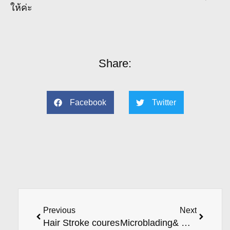
ให้ค่ะ
Share:
Facebook
Twitter
Previous
Next
Hair Stroke coures
Microblading& Contour coures