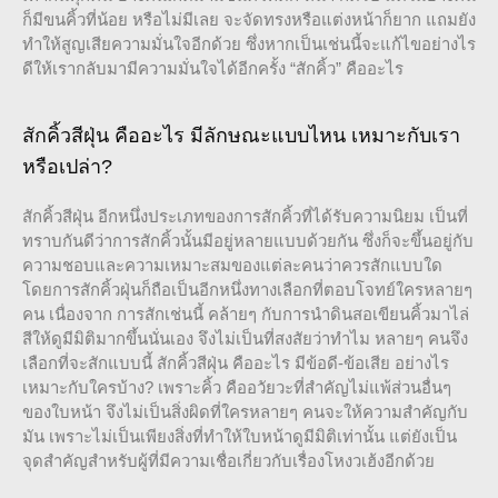
ก็มีขนคิ้วที่น้อย หรือไม่มีเลย จะจัดทรงหรือแต่งหน้าก็ยาก แถมยัง
ทำให้สูญเสียความมั่นใจอีกด้วย ซึ่งหากเป็นเช่นนี้จะแก้ไขอย่างไร
ดีให้เรากลับมามีความมั่นใจได้อีกครั้ง “สักคิ้ว” คืออะไร
สักคิ้วสีฝุ่น คืออะไร มีลักษณะแบบไหน เหมาะกับเรา
หรือเปล่า?
สักคิ้วสีฝุ่น อีกหนึ่งประเภทของการสักคิ้วที่ได้รับความนิยม เป็นที่
ทราบกันดีว่าการสักคิ้วนั้นมีอยู่หลายแบบด้วยกัน ซึ่งก็จะขึ้นอยู่กับ
ความชอบและความเหมาะสมของแต่ละคนว่าควรสักแบบใด
โดยการสักคิ้วฝุ่นก็ถือเป็นอีกหนึ่งทางเลือกที่ตอบโจทย์ใครหลายๆ
คน เนื่องจาก การสักเช่นนี้ คล้ายๆ กับการนำดินสอเขียนคิ้วมาไล่
สีให้ดูมีมิติมากขึ้นนั่นเอง จึงไม่เป็นที่สงสัยว่าทำไม หลายๆ คนจึง
เลือกที่จะสักแบบนี้ สักคิ้วสีฝุ่น คืออะไร มีข้อดี-ข้อเสีย อย่างไร
เหมาะกับใครบ้าง? เพราะคิ้ว คืออวัยวะที่สำคัญไม่แพ้ส่วนอื่นๆ
ของใบหน้า จึงไม่เป็นสิ่งผิดที่ใครหลายๆ คนจะให้ความสำคัญกับ
มัน เพราะไม่เป็นเพียงสิ่งที่ทำให้ใบหน้าดูมีมิติเท่านั้น แต่ยังเป็น
จุดสำคัญสำหรับผู้ที่มีความเชื่อเกี่ยวกับเรื่องโหงวเฮ้งอีกด้วย