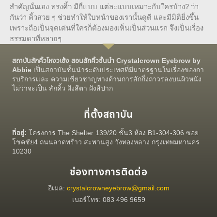
สำคัญนั่นเอง ทรงคิ้ว มีกี่แบบ แต่ละแบบเหมาะกับใครบ้าง? ว่า
กันว่า คิ้วสวย ๆ ช่วยทำให้ใบหน้าของเรานั้นดูดี และมีมิติยิ่งขึ้น
เพราะถือเป็นจุดเด่นที่ใครก็ต้องมองเห็นเป็นส่วนแรก จึงเป็นเรื่อง
ธรรมดาที่หลายๆ
สถาบันสักคิ้วโหงวเฮ้ง สอนสักคิ้วชั้นนำ Crystalcrown Eyebrow by
Abbie
เป็นสถาบันชั้นนำระดับประเทศที่มีมาตรฐานในเรื่องของกา
รบริการเเละ ความเชี่ยวชาญทางด้านการสักกึ่งถาวรลงบนผิวหนัง
ไม่ว่าจะเป็น สักคิ้ว ฝังสีตา ฝังสีปาก
ที่ตั้งสถาบัน
ที่อยู่:
โครงการ The Shelter 139/20 ชั้น3 ห้อง B1-304-306 ซอย
โชคชัย4 ถนนลาดพร้าว สะพานสูง วังทองหลาง กรุงเทพมหานคร
10230
ช่องทางการติดต่อ
อีเมล:
crystalcrowneyebrow@gmail.com
เบอร์โทร: 083 496 9659