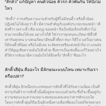
“สักคิ้ว” แก้ปัญหา คนคิ้วน้อย คิ้วรก คิ้วพันกัน ให้ปังไม่
ไหว
“สักคิ้ว” การเสริมความงามสำหรับผู้ที่ไม่มีขนคิ้ว หรือคิ้วน้อย
ปฏิเสธไม่ได้เลยว่า คิ้ว มีความสำคัญกับองค์ประกอบของหน้า วลี
ดังที่ว่า เพราะคิ้ว คือ มงกุฎ ของหน้า จึงเป็นข้อเท็จจริงที่เราไม่
สามารถเลี่ยงได้เลย อย่างไรก็ดี ใช่ว่าเราทุกคนจะเกิดมามีคิ้วที่
เท่ากันทุกคน บางคนเกิดมามีขนคิ้วที่ดก หนา ก็ดีไป แต่ในบางคน
ก็มีขนคิ้วที่น้อย หรือไม่มีเลย จะจัดทรงหรือแต่งหน้าก็ยาก แถมยัง
ทำให้สูญเสียความมั่นใจอีกด้วย ซึ่งหากเป็นเช่นนี้จะแก้ไขอย่างไร
ดีให้เรากลับมามีความมั่นใจได้อีกครั้ง “สักคิ้ว” คืออะไร
สักคิ้วสีฝุ่น คืออะไร มีลักษณะแบบไหน เหมาะกับเรา
หรือเปล่า?
สักคิ้วสีฝุ่น อีกหนึ่งประเภทของการสักคิ้วที่ได้รับความนิยม เป็นที่
ทราบกันดีว่าการสักคิ้วนั้นมีอยู่หลายแบบด้วยกัน ซึ่งก็จะขึ้นอยู่กับ
ความชอบและความเหมาะสมของแต่ละคนว่าควรสักแบบใด
โดยการสักคิ้วฝุ่นก็ถือเป็นอีกหนึ่งทางเลือกที่ตอบโจทย์ใครหลายๆ