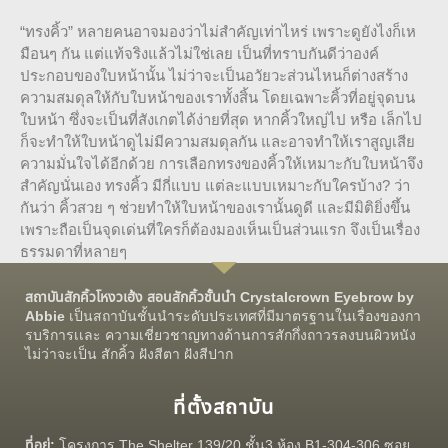
“ทรงคิ้ว” หลายคนอาจมองว่าไม่สำคัญเท่าไหร่ เพราะดูยังไงก็เห
มือนๆ กัน แต่แท้จริงแล้วไม่ใช่เลย เป็นที่ทราบกันดีว่าองค์
ประกอบของใบหน้านั้น ไม่ว่าจะเป็นอวัยวะส่วนไหนก็ต่างสร้าง
ความสมดุลให้กับใบหน้าของเราทั้งสิ้น โดยเฉพาะคิ้วที่อยู่จุดบน
ใบหน้า ซึ่งจะเป็นที่สังเกตได้ง่ายที่สุด หากคิ้วใหญ่ไป หรือ เล็กไป
ก็จะทำให้ใบหน้าดูไม่มีความสมดุลกัน และอาจทำให้เราสูญเสีย
ความมั่นใจได้อีกด้วย การเลือกทรงของคิ้วให้เหมาะกับใบหน้าจึง
สำคัญนั่นเอง ทรงคิ้ว มีกี่แบบ แต่ละแบบเหมาะกับใครบ้าง? ว่า
กันว่า คิ้วสวย ๆ ช่วยทำให้ใบหน้าของเรานั้นดูดี และมีมิติยิ่งขึ้น
เพราะถือเป็นจุดเด่นที่ใครก็ต้องมองเห็นเป็นส่วนแรก จึงเป็นเรื่อง
ธรรมดาที่หลายๆ
สถาบันสักคิ้วโหงวเฮ้ง สอนสักคิ้วชั้นนำ Crystalcrown Eyebrow by
Abbie
เป็นสถาบันชั้นนำระดับประเทศที่มีมาตรฐานในเรื่องของกา
รบริการเเละ ความเชี่ยวชาญทางด้านการสักกึ่งถาวรลงบนผิวหนัง
ไม่ว่าจะเป็น สักคิ้ว ฝังสีตา ฝังสีปาก
ที่ตั้งสถาบัน
ที่อยู่:
โครงการ The Shelter 139/20 ชั้น3 ห้อง B1-304-306 ซอย