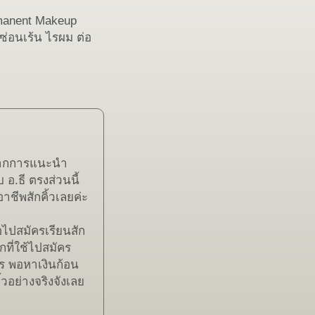
rmanent Makeup
ดซ่อนเร้น ไรผม ต่อ
้วจากการแนะนำ
 อ.ธี ตรงส่วนนี้
ชีพสักคิ้วเลยค่ะ
ื่อไปสมัครเรียนสัก
กที่ใช้ไปสมัคร
ร พอหาเงินก้อน
ิ้วอย่างจริงจังเลย