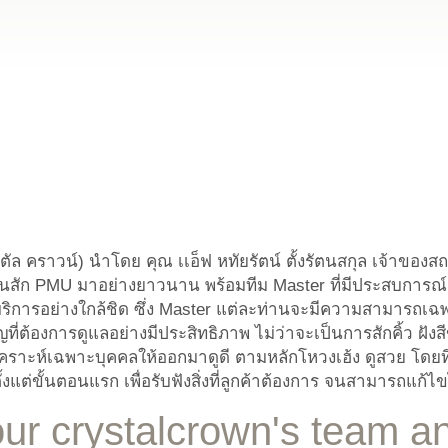
ตัล คราวน์) นำโดย คุณ เเอ็ฟ หทัยรัตน์ ตั้งรัตนสกุล เจ้าของส
สัก PMU มาอย่างยาวนาน พร้อมทีม Master ที่มีประสบการณ์ พ
ิการอย่างใกล้ชิด ซึ่ง Master แต่ละท่านจะมีความสามารถเฉ
ี่ต้องการดูแลอย่างมีประสิทธิภาพ ไม่ว่าจะเป็นการสักคิ้ว ฝั
 วิเคราะห์เฉพาะบุคคลให้ออกมาดูดี ตามหลักโหวงเฮ้ง ดูสวย โ
้งแต่ขั้นตอนแรก เพื่อรับฟังสิ่งที่ลูกค้าต้องการ จนสามารถแก้ไ
ur crystalcrown's team an