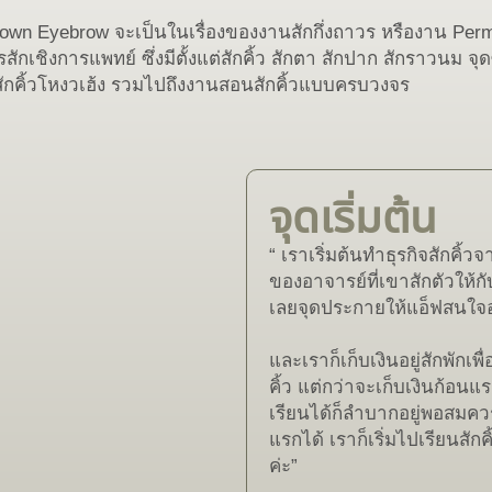
crown Eyebrow จะเป็นในเรื่องของงานสักกึ่งถาวร หรืองาน Pe
สักเชิงการแพทย์ ซึ่งมีตั้งแต่สักคิ้ว สักตา สักปาก สักราวนม จุ
ักคิ้วโหงวเฮ้ง รวมไปถึงงานสอนสักคิ้วแบบครบวงจร
จุดเริ่มต้น
“ เราเริ่มต้นทำธุรกิจสักคิ
ของอาจารย์ที่เขาสักตัวให้กับ
เลยจุดประกายให้แอ็ฟสนใจอา
และเราก็เก็บเงินอยู่สักพักเพ
คิ้ว แต่กว่าจะเก็บเงินก้อนแร
เรียนได้ก็ลำบากอยู่พอสมคว
แรกได้ เราก็เริ่มไปเรียนสักค
ค่ะ”