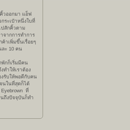
คิ้วออกมา แอ็ฟ
วกระเป๋าหนึ่งใบที่
ไปสักคิ้วตาม
กค้าจากการทำการ
้าเพิ่มขึ้นเรื่อยๆ
นละ 10 คน
ักก็เริ่มมีคน
ึงทำให้เราต้อง
อรองรับให้พอดีกับคน
จนในที่สุดก็ได้
 Eyebrown ที่
นถึงปัจจุบันก็ทำ