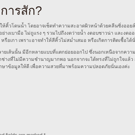
งการสัก?
่าให้คิ้วโดนน้ำ โดยอาจเช็ดทำความสะอาดผิวหน้าด้วยคลีนซิ่งออย
างอย่างเบามือ ไม่ถูแรง ๆ รวมไปถึงงดว่ายน้ำ งดอบซาวน่า และงดออ
ือเกา เพราะอาจทำให้สีคิ้วไม่สม่ำเสมอ หรือเกิดการติดเชื้อได้นั
บบลายเส้นนั้น มีอีกหลายแบบที่แตกย่อยออกไป ซึ่งนอกเหนือจากความชอ
ช่างที่ไม่มีความชำนาญมากพอ นอกจากจะได้ทรงที่ไม่ถูกใจแล้ว ก็อา
ศึกษาข้อมูลให้ดี เพื่อความสวยที่มาพร้อมความปลอดภัยนั่นเองค่ะ