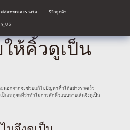
ีมMasterเเละรางวัล
รีวิวลูกค้า
ให้คิ้วดูเป็น
เพราะนอกจากจะช่วยแก้ไขปัญหาคิ้วได้อย่างรวดเร็ว
งเป็นเหตุผลที่ว่าทำไมการสักคิ้วแบบลายเส้นจึงดูเป็น
ไมจึงดูเป็น