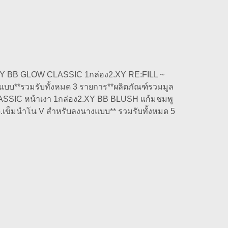
1.XY BB GLOW CLASSIC 1กล่อง2.XY RE:FILL ~
บบ**รวมรับทั้งหมด 3 รายการ**ผลิตภัณฑ์รวมมูล
ASSIC หน้าเงา 1กล่อง2.XY BB BLUSH แก้มชมพู
ท5.เข็มนำโน V สำหรับลงนางแบบ** รวมรับทั้งหมด 5