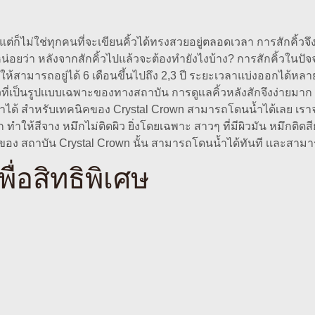
 แต่ก็ไม่ใช่ทุกคนที่จะเขียนคิ้วได้ทรงสวยอยู่ตลอดเวลา การสักคิ้วจึง
่อยว่า หลังจากสักคิ้วไปแล้วจะต้องทำยังไงบ้าง? การสักคิ้วในปัจจ
้สามารถอยู่ได้ 6 เดือนขึ้นไปถึง 2,3 ปี ระยะเวลาแบ่งออกได้หลายป
วที่เป็นรูปเเบบเฉพาะของทางสถาบัน การดูเเลคิ้วหลังสักจึงง่ายมาก ๆ
น้ำได้ สำหรับเทคนิคของ Crystal Crown สามารถโดนน้ำได้เลย เราจะเ
ให้สีจาง หมึกไม่ติดผิว ยิ่งโดยเฉพาะ สาวๆ ที่มีผิวมัน หมึกติดสียาก
าะของ สถาบัน Crystal Crown นั้น สามารถโดนน้ำได้ทันที เเละสามา
ื่อสิทธิพิเศษ