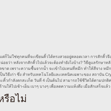
 แต่ก็ไม่ใช่ทุกคนที่จะเขียนคิ้วได้ทรงสวยอยู่ตลอดเวลา การสักคิ้วจึง
อยว่า หลังจากสักคิ้วไปแล้วจะต้องทำยังไงบ้าง? วิธีดูแลรักษาหลังสั
ด็ดขาด เพราะความชื้นจากน้ำ จะเข้าไปแทนที่หมึก ทำให้สีจาง หมึกไม
นี้เป็นวิธีเก่า ซึ่ง สำหรับเทคโนโลยีเเละเทคนิคเฉพาะของ สถาบัน C
าะคิ้วกำลังตกสะเก็ด วันที่ 4 เป็นต้นไป สามารถใช้ชีวิตได้ตามปกติค่
างร้านให้ไปเช้า-เย็น เบาๆ บางๆ เพื่อลดความแห้งตึง เมื่อสักเสร็จแล้ว
หรือไม่