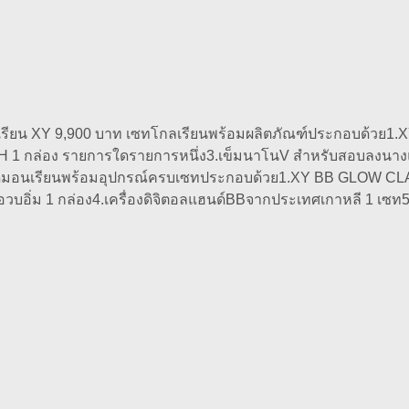
์สเรียน XY 9,900 บาท เซทโกลเรียนพร้อมผลิตภัณฑ์ประกอบด้วย
H 1 กล่อง รายการใดรายการหนึ่ง3.เข็มนาโนV สำหรับสอบลงนางแ
ทไดมอนเรียนพร้อมอุปกรณ์ครบเซทประกอบด้วย1.XY BB GLOW CL
อวบอิ่ม 1 กล่อง4.เครื่องดิจิตอลแฮนด์BBจากประเทศเกาหลี 1 เซ