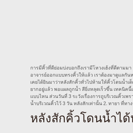
การมีคิ้วที่ดีย่อมบ่งบอกถึงเรามีโหวงเฮ้งที่ดีตามมา
อาจารย์ออกเเบบทรงคิ้วให้เเล้ว เราต้องมาดูแลกันหน่
เคยได้ยินมาว่าหลังสักคิ้วทั่วไปห้ามให้คิ้วโดนน้ำเ
ยากอยู่แล้ว พอแผลถูกน้ำ สียิ่งหลุดเร็วขึ้น เทคนิค
เเบบไหน ส่วนวันที่ 3 ระวังเรื่องการถูบริเวณคิ้วเพร
น้ำบริเวณคิ้วไว้ 3 วัน หลังสักเท่านั้น 2. ทายา ที่ท
หลังสักคิ้วโดนน้ำได้