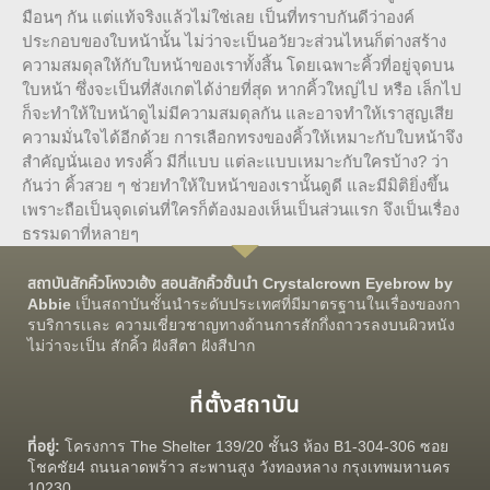
มือนๆ กัน แต่แท้จริงแล้วไม่ใช่เลย เป็นที่ทราบกันดีว่าองค์
ประกอบของใบหน้านั้น ไม่ว่าจะเป็นอวัยวะส่วนไหนก็ต่างสร้าง
ความสมดุลให้กับใบหน้าของเราทั้งสิ้น โดยเฉพาะคิ้วที่อยู่จุดบน
ใบหน้า ซึ่งจะเป็นที่สังเกตได้ง่ายที่สุด หากคิ้วใหญ่ไป หรือ เล็กไป
ก็จะทำให้ใบหน้าดูไม่มีความสมดุลกัน และอาจทำให้เราสูญเสีย
ความมั่นใจได้อีกด้วย การเลือกทรงของคิ้วให้เหมาะกับใบหน้าจึง
สำคัญนั่นเอง ทรงคิ้ว มีกี่แบบ แต่ละแบบเหมาะกับใครบ้าง? ว่า
กันว่า คิ้วสวย ๆ ช่วยทำให้ใบหน้าของเรานั้นดูดี และมีมิติยิ่งขึ้น
เพราะถือเป็นจุดเด่นที่ใครก็ต้องมองเห็นเป็นส่วนแรก จึงเป็นเรื่อง
ธรรมดาที่หลายๆ
สถาบันสักคิ้วโหงวเฮ้ง สอนสักคิ้วชั้นนำ Crystalcrown Eyebrow by
Abbie
เป็นสถาบันชั้นนำระดับประเทศที่มีมาตรฐานในเรื่องของกา
รบริการเเละ ความเชี่ยวชาญทางด้านการสักกึ่งถาวรลงบนผิวหนัง
ไม่ว่าจะเป็น สักคิ้ว ฝังสีตา ฝังสีปาก
ที่ตั้งสถาบัน
ที่อยู่:
โครงการ The Shelter 139/20 ชั้น3 ห้อง B1-304-306 ซอย
โชคชัย4 ถนนลาดพร้าว สะพานสูง วังทองหลาง กรุงเทพมหานคร
10230