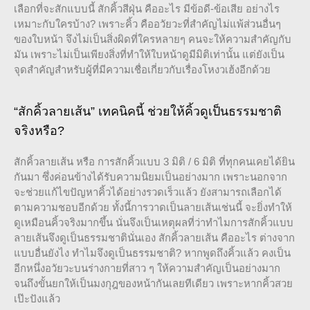
เลือกที่จะสักแบบนี้ สักคิ้วสีฝุ่น คืออะไร มีข้อดี-ข้อเสีย อย่างไร
เหมาะกับใครบ้าง? เพราะคิ้ว คืออวัยวะที่สำคัญไม่แพ้ส่วนอื่นๆ
ของใบหน้า จึงไม่เป็นสิ่งผิดที่ใครหลายๆ คนจะให้ความสำคัญกับ
มัน เพราะไม่เป็นเพียงสิ่งที่ทำให้ใบหน้าดูมีมิติเท่านั้น แต่ยังเป็น
จุดสำคัญสำหรับผู้ที่มีความเชื่อเกี่ยวกับเรื่องโหงวเฮ้งอีกด้วย
“สักคิ้วลายเส้น” เทคนิคนี้ ช่วยให้คิ้วดูเป็นธรรมชาติ
จริงหรือ?
สักคิ้วลายเส้น หรือ การสักคิ้วแบบ 3 มิติ / 6 มิติ ที่ทุกคนเคยได้ยิน
กันมา ซึ่งค่อนข้างได้รับความนิยมเป็นอย่างมาก เพราะนอกจาก
จะช่วยแก้ไขปัญหาคิ้วได้อย่างรวดเร็วแล้ว ยังสามารถเลือกได้
ตามความชอบอีกด้วย ทั้งนี้การวาดเป็นลายเส้นเช่นนี้ จะยิ่งทำให้
ดูเหมือนคิ้วจริงมากขึ้น นั่นจึงเป็นเหตุผลที่ว่าทำไมการสักคิ้วแบบ
ลายเส้นจึงดูเป็นธรรมชาตินั่นเอง สักคิ้วลายเส้น คืออะไร ต่างจาก
แบบอื่นยังไง ทำไมจึงดูเป็นธรรมชาติ? หากพูดถึงคิ้วแล้ว คงเป็น
อีกหนึ่งอวัยวะบนร่างกายที่สาว ๆ ให้ความสำคัญเป็นอย่างมาก
จนถึงขั้นยกให้เป็นมงกุฎของหน้ากันเลยทีเดียว เพราะหากคิ้วสวย
เป๊ะปังแล้ว