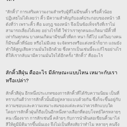
“สักคิ้ว” การเสริมความงามสำหรับผู้ที่ไม่มีขนคิ้ว หรือคิ้วน้อย
ปฏิเสธไม่ได้เลยว่า คิ้ว มีความสำคัญกับองค์ประกอบของหน้า วลี
ดังที่ว่า เพราะคิ้ว คือ มงกุฎ ของหน้า จึงเป็นข้อเท็จจริงที่เราไม่
สามารถเลี่ยงได้เลย อย่างไรก็ดี ใช่ว่าเราทุกคนจะเกิดมามีคิ้วที่
เท่ากันทุกคน บางคนเกิดมามีขนคิ้วที่ดก หนา ก็ดีไป แต่ในบางคน
ก็มีขนคิ้วที่น้อย หรือไม่มีเลย จะจัดทรงหรือแต่งหน้าก็ยาก แถมยัง
ทำให้สูญเสียความมั่นใจอีกด้วย ซึ่งหากเป็นเช่นนี้จะแก้ไขอย่างไร
ดีให้เรากลับมามีความมั่นใจได้อีกครั้ง “สักคิ้ว” คืออะไร
สักคิ้วสีฝุ่น คืออะไร มีลักษณะแบบไหน เหมาะกับเรา
หรือเปล่า?
สักคิ้วสีฝุ่น อีกหนึ่งประเภทของการสักคิ้วที่ได้รับความนิยม เป็นที่
ทราบกันดีว่าการสักคิ้วนั้นมีอยู่หลายแบบด้วยกัน ซึ่งก็จะขึ้นอยู่กับ
ความชอบและความเหมาะสมของแต่ละคนว่าควรสักแบบใด
โดยการสักคิ้วฝุ่นก็ถือเป็นอีกหนึ่งทางเลือกที่ตอบโจทย์ใครหลายๆ
คน เนื่องจาก การสักเช่นนี้ คล้ายๆ กับการนำดินสอเขียนคิ้วมาไล่
สีให้ดูมีมิติมากขึ้นนั่นเอง จึงไม่เป็นที่สงสัยว่าทำไม หลายๆ คนจึง