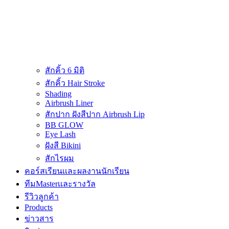
สักคิ้ว 6 มิติ
สักคิ้ว Hair Stroke
Shading
Airbrush Liner
สักปาก ฝังสีปาก Airbrush Lip
BB GLOW
Eye Lash
ฝังสี Bikini
สักไรผม
คอร์สเรียนเเละผลงานนักเรียน
ทีมMasterเเละรางวัล
รีวิวลูกค้า
Products
ข่าวสาร