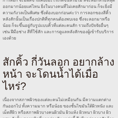
การลอก จะมีผลข้างเคียงอะไรเกิดขึ้นหรือไม่ สีจะลอกหรือหลุด
ออกมากน้อยแค่ไหน ยิ่งในบางคนที่ไม่เคยสักมาก่อน ก็จะยิ่งมี
ความกังวลเป็นพิเศษ ซึ่งต้องบอกก่อนค่ะว่า การลอกของสีคิ้ว
หลังสักนั้นเป็นเรื่องปกติที่ทุกคนต้องพบเจอ ซึ่งจะลอกมาหรือ
น้อย ก็จะขึ้นอยู่กับรูปแบบคิ้วที่แต่ละคนสัก รวมถึงปัจจัยอื่นๆ
เช่น ฝีมือช่าง สีที่ใช้สัก และการดูแลหลังสักของผู้เข้ารับบริการ
เองด้วย
สักคิ้ว กี่วันลอก อยากล้าง
หน้า จะโดนน้ำได้เมื่อ
ไหร่?
เนื่องจากสภาพผิวของแต่ละคนไม่เหมือนกัน มีความแตกต่าง
กันออกไป ทั้งความมาก หรือน้อย ของชั้นไขมันใต้ผิวหนัง และ
เม็ดสีผิว หรือสภาพผิวบางคนผิวมัน ผิวแห้ง ผิวหนา ผิวบาง ผิว