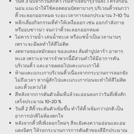
วันที่ 3 นับจากวันสักคิ้ว เริ่มทาเจลบำรุงวันละ 1 ครั้งก่อน
นอน แนะนำให้ใช้คอตตอนบัดทาบางๆ บริเวณคิ้วจนกว่า
คิ้วจะลอกออกหมด ระยะเวลาการลอกประมาณ 7-10 วัน
หลีกเลี่ยงกิจกรรมที่ทำให้เหงื่อออก เช่น ออกกำลังกาย
หรืออบซาวน่า จนกว่าคิ้วจะลอกออกหมด
ไม่ควรว่ายน้ำ เล่นน้ำทะเล หรือแช่น้ำเป็นเวลานานๆ
เพราะจะมีผลทำให้สีไม่ติด
งดทานของหมักดอง ของแสลง ส้มตำปูปลาร้า อาหาร
ทะเล เพราะอาหารจำพวกนี้มีส่วนทำให้มีอาการคัน
บริเวณคิ้ว และอาจเผลอไปแคะแกะเกาได้
ห้ามแคะแกะเกาบริเวณคิ้วเนื่องจากกระบวนการลอกยัง
ไม่ถึงเวลา หากผู้สักไปแคะแกะเกาก่อนจะทำให้สีไม่ติด
และคิ้วแหว่งได้
สีหลังจากการดันตัวเต็มที่แล้วจะอ่อนลงกว่าวันที่เพิ่งสัก
เสร็จประมาณ 10-20 %
วันที่ 2 สีคิ้วจะดันตัวเข้มขึ้น ทำให้คิ้วเข้มกว่าปกติ เป็น
อาการปกติไม่ต้องตกใจ
หลังจากคิ้วที่เพิ่งลอกใหม่ๆ สีจะยังคงความอ่อนและอม
แดงนิดๆ ให้รอกระบวนการการดันตัวของสีอีกประมาณ