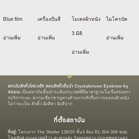
Blue film
เครื่องปั่นสี
โมเดลผิวหนัง
ไมโครบัต
3 มิติ
อ่านเพิ่ม
อ่านเพิ่ม
อ่านเพิ่ม
อ่านเพิ่ม
สถาบันสักคิ้วโหงวเฮ้ง สอนสักคิ้วชั้นนำ Crystalcrown Eyebrow by
Abbie
เป็นสถาบันชั้นนำระดับประเทศที่มีมาตรฐานในเรื่องของกา
รบริการเเละ ความเชี่ยวชาญทางด้านการสักกึ่งถาวรลงบนผิวหนัง
ไม่ว่าจะเป็น สักคิ้ว ฝังสีตา ฝังสีปาก
ที่ตั้งสถาบัน
ที่อยู่:
โครงการ The Shelter 139/20 ชั้น3 ห้อง B1-304-306 ซอย
โชคชัย4 ถนนลาดพร้าว สะพานสูง วังทองหลาง กรุงเทพมหานคร