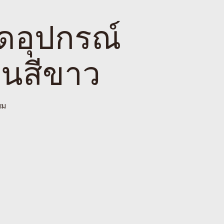
ุดอุปกรณ์
ยนสีขาว
ยม